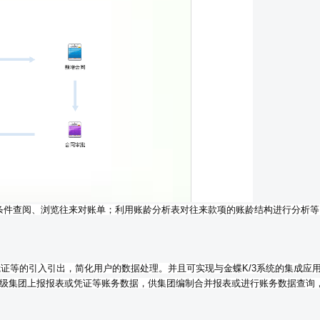
条件查阅、浏览往来对账单；利用账龄分析表对往来款项的账龄结构进行分析等
凭证等的引入引出，简化用户的数据处理。并且可实现与金蝶K/3系统的集成应
上级集团上报报表或凭证等账务数据，供集团编制合并报表或进行账务数据查询