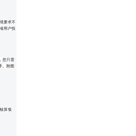
环境要求不
省用户投
，您只需
手。附图
“核算项