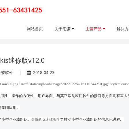
网站首页
关于汇谦
主营产品
解决
kis迷你版v12.0
金蝶软件
|
2018-04-23
344Y-0.jpg" src="/static/upload/image/20221225//16110344Y-0.jpg" style="curso
通用性、操作的方便性、用户界面、与其它常见应用软件的接口等方面均有重大
与集团应用。
的小型企业或组织。
金蝶KIS迷你版
全力推动小型企业或组织的信息化进程。