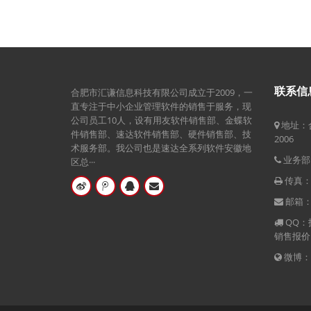
联系信
合肥市汇谦信息科技有限公司成立于2009，一
直专注于中小企业管理软件的销售于服务，现
公司员工10人，设有用友软件销售部、金蝶软
地址：
件销售部、速达软件销售部、硬件销售部、技
2006
术服务部。我公司也是速达全系列软件安徽地
业务部电
区总···
传真：05
邮箱：hf
QQ：技
销售报价： 
微博：ht