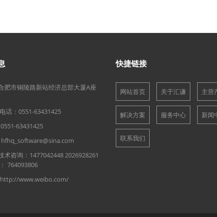
息
快捷链接
合肥市铜陵路新站经济总部大厦A座
网站首页
关于汇谦
主营
话：0551-63431425
解决方案
服务中心
新闻
51-63431425
联系我们
hq_software@sina.com
术咨询：1477042448 2026928261
764093806
tp://www.weibo.com/