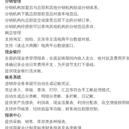
分销管理
分销机构加盟后与总部和其他分销机构组成分销体系。
分销机构下载总部授权货品对接本地货品。
分销机构向总部提交或接受总部下达的分销订单。
分销机构经授权可以查询其他机构的分销货品库存。
网店管理
支持淘宝、拍拍、京东等主流电商平台数据对接。
支持《速达大商圈》电商平台数据接口。
现金银行
全面的现金类管理报表，全面反映期间内收入支出、收付款及费用开
准确记录企业日常费用开支，为开源节支打下基础。
提供现金银行流水账。
账务系统
进销存业务单据可自动生成记账凭证。
凭证录入、审核、查询、打印、汇总等符合手工帐处理模式。
自动生成总分类帐、明细分类帐、多栏帐、日记帐。
提供资产负债表、利润表、现金流量表、利润分配表、应交增值税明
支持外币核算、结转损益等功能，财务岗位权限控制。
报表中心
提供采购、销售、库存类多种报表。
提供国家会计制度标准财务报表及各类账簿。